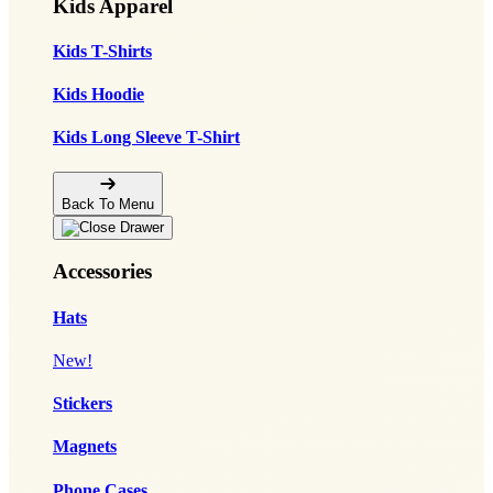
Kids Apparel
Kids T-Shirts
Kids Hoodie
Kids Long Sleeve T-Shirt
Back To Menu
Accessories
Hats
New!
Stickers
Magnets
Phone Cases