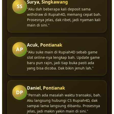
Surya, Singkawang
SS
"Aku dah beberapa kali deposit sama
withdraw di Rupiah4D, memang cepat bah.
Prosesnya jelas, dak ribet, jadi nyaman kali
main di sini."
Acuk, Pontianak
AP
"Aku suke main di Rupiah4D sebab game
slot online-nya lengkap bah. Update game
baru pun rajin, jadi tiap buka pasti ada
yang bisa dicoba. Dak bikin jenuh lah."
Daniel, Pontianak
DP
"Pernah ada masalah waktu transaksi, bah.
Aku langsung hubungi CS Rupiah4D, dak
sampai lama langsung dibantu. Prosesnya
jelas, jadi makin yakin main di sini."