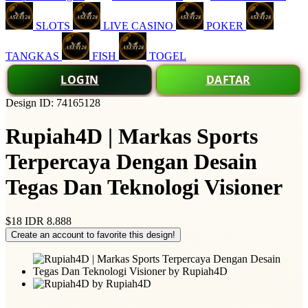
SLOTS
LIVE CASINO
POKER
TANGKAS
FISH
TOGEL
LOGIN
DAFTAR
Design ID: 74165128
Rupiah4D | Markas Sports
Terpercaya Dengan Desain
Tegas Dan Teknologi Visioner
$18
IDR 8.888
Create an account to favorite this design!