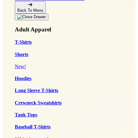
Back To Menu
Adult Apparel
T-Shirts
Shorts
New!
Hoodies
Long Sleeve T-Shirts
Crewneck Sweatshirts
Tank Tops
Baseball T-Shirts