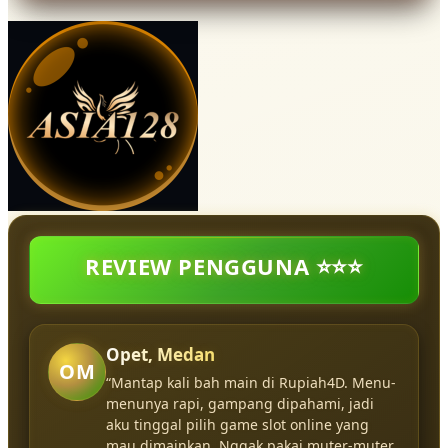
REVIEW PENGGUNA ⭐⭐⭐
Opet, Medan
OM
“Mantap kali bah main di Rupiah4D. Menu-
menunya rapi, gampang dipahami, jadi
aku tinggal pilih game slot online yang
mau dimainkan. Nggak pakai muter-muter