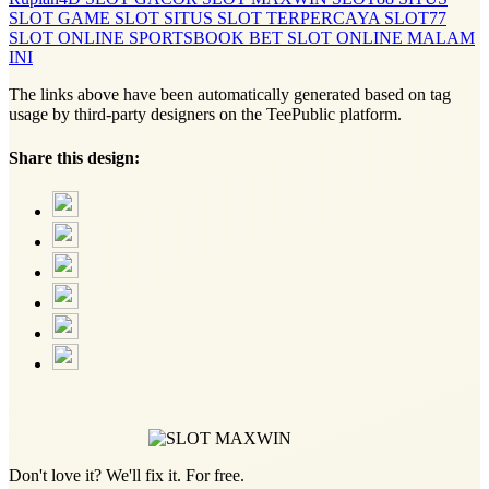
SLOT
GAME SLOT
SITUS SLOT TERPERCAYA
SLOT77
SLOT ONLINE
SPORTSBOOK BET
SLOT ONLINE MALAM
INI
The links above have been automatically generated based on tag
usage by third-party designers on the TeePublic platform.
Share this design:
Don't love it? We'll fix it. For free.