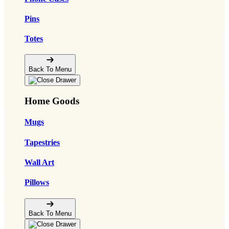
Pins
Totes
Back To Menu
Home Goods
Mugs
Tapestries
Wall Art
Pillows
Back To Menu