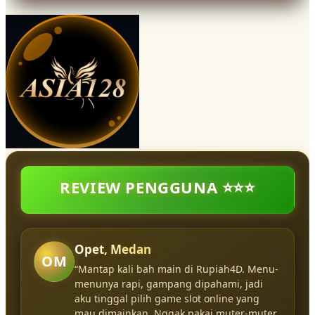
REVIEW PENGGUNA ⭐⭐⭐
Opet, Medan
OM
“Mantap kali bah main di Rupiah4D. Menu-
menunya rapi, gampang dipahami, jadi
aku tinggal pilih game slot online yang
mau dimainkan. Nggak pakai muter-muter