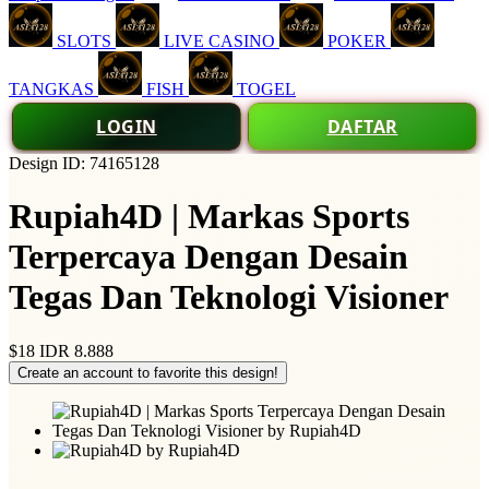
SLOTS
LIVE CASINO
POKER
TANGKAS
FISH
TOGEL
LOGIN
DAFTAR
Design ID: 74165128
Rupiah4D | Markas Sports
Terpercaya Dengan Desain
Tegas Dan Teknologi Visioner
$18
IDR 8.888
Create an account to favorite this design!