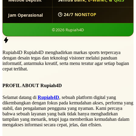
🕒 24/7 NONSTOP
Jam Operasional
©2026 Rupiah4D
Rupiah4D Rupiah4D menghadirkan markas sports terpercaya
dengan desain tegas dan teknologi visioner melalui panduan
informatif, antarmuka kreatif, serta menu teratur agar setiap bagian
cepat terlihat.
PROFIL ABOUT Rupiah4D
Selamat datang di
Rupiah4D
, sebuah platform digital yang
dikembangkan dengan fokus pada kemudahan akses, performa yang
stabil, dan pengalaman pengguna yang nyaman. Kami percaya
bahwa sebuah layanan yang baik tidak hanya menghadirkan
tampilan yang menarik, tetapi juga memberikan kemudahan dalam
mengakses informasi secara cepat, jelas, dan efisien.