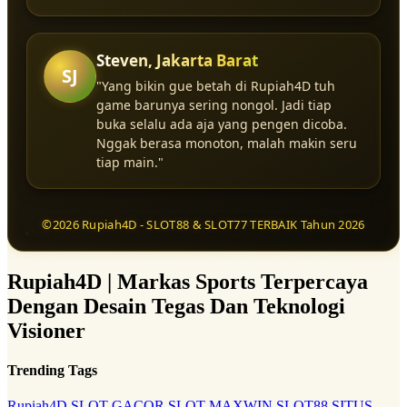
Steven, Jakarta Barat
SJ
"Yang bikin gue betah di Rupiah4D tuh
game barunya sering nongol. Jadi tiap
buka selalu ada aja yang pengen dicoba.
Nggak berasa monoton, malah makin seru
tiap main."
©2026 Rupiah4D - SLOT88 & SLOT77 TERBAIK Tahun 2026
Rupiah4D | Markas Sports Terpercaya
Dengan Desain Tegas Dan Teknologi
Visioner
Trending Tags
Rupiah4D
SLOT GACOR
SLOT MAXWIN
SLOT88
SITUS